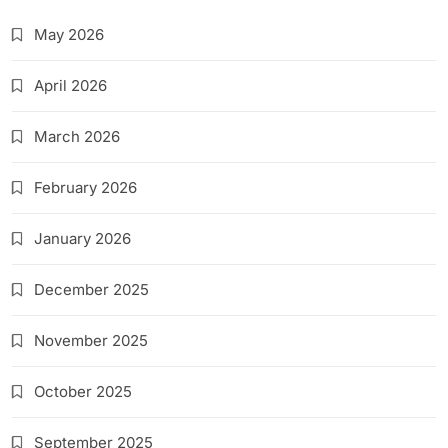
May 2026
April 2026
March 2026
February 2026
January 2026
December 2025
November 2025
October 2025
September 2025