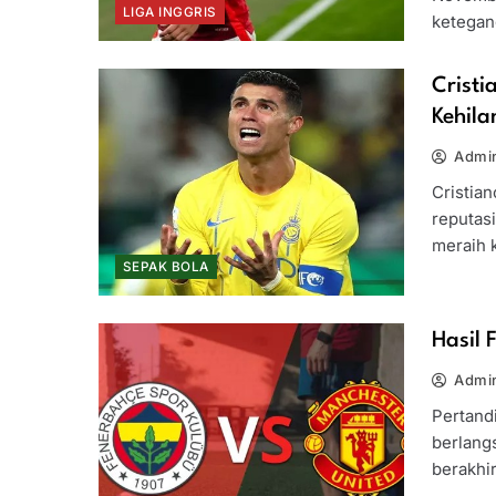
LIGA INGGRIS
ketegan
Cristi
Kehil
Admin
Cristian
reputas
meraih
SEPAK BOLA
Hasil 
Admin
Pertand
berlang
berakhi