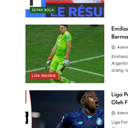
SEPAK BOLA
Emilia
Berma
Admin
Emiliano
Argenti
orang. 
LIGA INGGRIS
Liga P
Oleh F
Admin
Liga Po