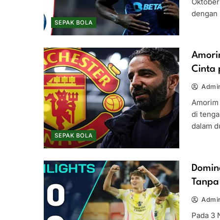
Oktober
dengan 
SEPAK BOLA
Amori
Cinta
Admin
Amorim 
di tenga
dalam d
SEPAK BOLA
Domin
Tanpa
Admin
Pada 3 