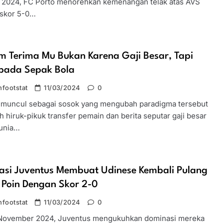
 2024, FC Porto menorehkan kemenangan telak atas AVS
skor 5-0…
m Terima Mu Bukan Karena Gaji Besar, Tapi
 pada Sepak Bola
footstat
11/03/2024
0
muncul sebagai sosok yang mengubah paradigma tersebut
h hiruk-pikuk transfer pemain dan berita seputar gaji besar
unia…
asi Juventus Membuat Udinese Kembali Pulang
 Poin Dengan Skor 2-0
footstat
11/03/2024
0
November 2024, Juventus mengukuhkan dominasi mereka