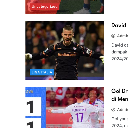
Uncategorized
David 
Admin
David d
dampak 
2024/20
LIGA ITALIA
Gol D
di Men
Admin
Gol yan
2024, du