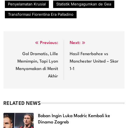
Penyelamatan Krusial
Statistik Mengagumkan de Gea
Transformasi Fiorentina Era Palladino
Post
Previous:
Next:
navigation
Gol Dramatis, Lille
Hasil Fenerbahce vs
Memimpin, Tapi Lyon
Manchester United – Skor
Menyamakan di Menit
1-1
Akhir
RELATED NEWS
Boban Ingin Luka Modric Kembali ke
Dinamo Zagreb