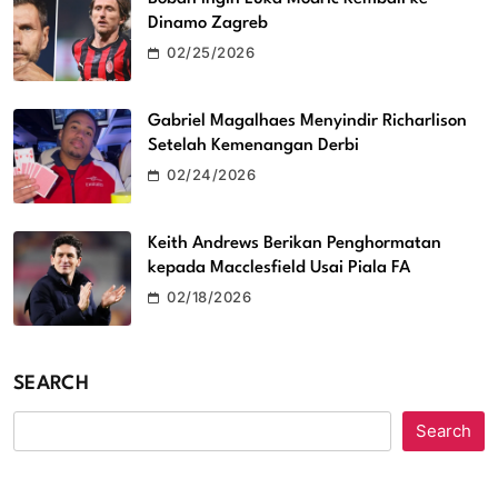
Dinamo Zagreb
02/25/2026
Gabriel Magalhaes Menyindir Richarlison
Setelah Kemenangan Derbi
02/24/2026
Keith Andrews Berikan Penghormatan
kepada Macclesfield Usai Piala FA
02/18/2026
SEARCH
Search