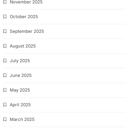
November 2025
October 2025
September 2025
August 2025
July 2025
June 2025
May 2025
April 2025
March 2025