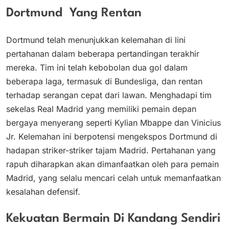
Dortmund Yang Rentan
Dortmund telah menunjukkan kelemahan di lini
pertahanan dalam beberapa pertandingan terakhir
mereka. Tim ini telah kebobolan dua gol dalam
beberapa laga, termasuk di Bundesliga, dan rentan
terhadap serangan cepat dari lawan. Menghadapi tim
sekelas Real Madrid yang memiliki pemain depan
bergaya menyerang seperti Kylian Mbappe dan Vinicius
Jr. Kelemahan ini berpotensi mengekspos Dortmund di
hadapan striker-striker tajam Madrid. Pertahanan yang
rapuh diharapkan akan dimanfaatkan oleh para pemain
Madrid, yang selalu mencari celah untuk memanfaatkan
kesalahan defensif.
Kekuatan Bermain Di Kandang Sendiri