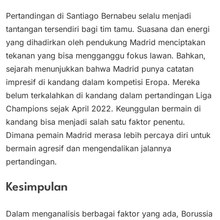
Pertandingan di Santiago Bernabeu selalu menjadi
tantangan tersendiri bagi tim tamu. Suasana dan energi
yang dihadirkan oleh pendukung Madrid menciptakan
tekanan yang bisa mengganggu fokus lawan. Bahkan,
sejarah menunjukkan bahwa Madrid punya catatan
impresif di kandang dalam kompetisi Eropa. Mereka
belum terkalahkan di kandang dalam pertandingan Liga
Champions sejak April 2022. Keunggulan bermain di
kandang bisa menjadi salah satu faktor penentu.
Dimana pemain Madrid merasa lebih percaya diri untuk
bermain agresif dan mengendalikan jalannya
pertandingan.
Kesimpulan
​Dalam menganalisis berbagai faktor yang ada, Borussia