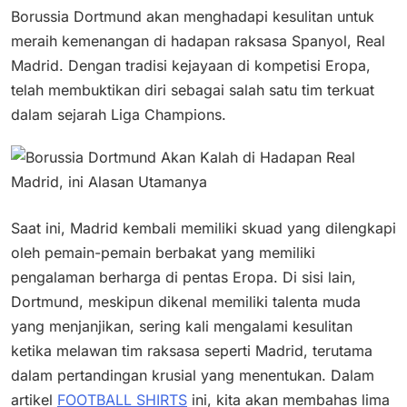
Borussia Dortmund akan menghadapi kesulitan untuk
meraih kemenangan di hadapan raksasa Spanyol, Real
Madrid.​ Dengan tradisi kejayaan di kompetisi Eropa,
telah membuktikan diri sebagai salah satu tim terkuat
dalam sejarah Liga Champions.
Saat ini, Madrid kembali memiliki skuad yang dilengkapi
oleh pemain-pemain berbakat yang memiliki
pengalaman berharga di pentas Eropa. Di sisi lain,
Dortmund, meskipun dikenal memiliki talenta muda
yang menjanjikan, sering kali mengalami kesulitan
ketika melawan tim raksasa seperti Madrid, terutama
dalam pertandingan krusial yang menentukan. Dalam
artikel
FOOTBALL SHIRTS
ini, kita akan membahas lima