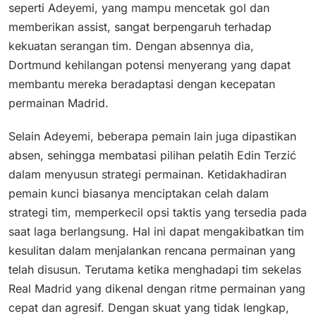
seperti Adeyemi, yang mampu mencetak gol dan
memberikan assist, sangat berpengaruh terhadap
kekuatan serangan tim. Dengan absennya dia,
Dortmund kehilangan potensi menyerang yang dapat
membantu mereka beradaptasi dengan kecepatan
permainan Madrid.
Selain Adeyemi, beberapa pemain lain juga dipastikan
absen, sehingga membatasi pilihan pelatih Edin Terzić
dalam menyusun strategi permainan. Ketidakhadiran
pemain kunci biasanya menciptakan celah dalam
strategi tim, memperkecil opsi taktis yang tersedia pada
saat laga berlangsung. Hal ini dapat mengakibatkan tim
kesulitan dalam menjalankan rencana permainan yang
telah disusun. Terutama ketika menghadapi tim sekelas
Real Madrid yang dikenal dengan ritme permainan yang
cepat dan agresif. Dengan skuat yang tidak lengkap,