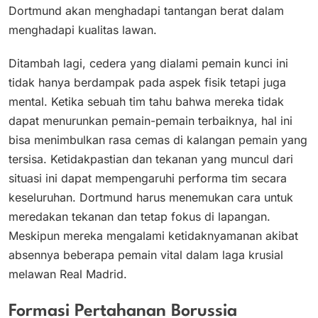
Dortmund akan menghadapi tantangan berat dalam
menghadapi kualitas lawan.
Ditambah lagi, cedera yang dialami pemain kunci ini
tidak hanya berdampak pada aspek fisik tetapi juga
mental. Ketika sebuah tim tahu bahwa mereka tidak
dapat menurunkan pemain-pemain terbaiknya, hal ini
bisa menimbulkan rasa cemas di kalangan pemain yang
tersisa. Ketidakpastian dan tekanan yang muncul dari
situasi ini dapat mempengaruhi performa tim secara
keseluruhan. Dortmund harus menemukan cara untuk
meredakan tekanan dan tetap fokus di lapangan.
Meskipun mereka mengalami ketidaknyamanan akibat
absennya beberapa pemain vital dalam laga krusial
melawan Real Madrid.
Formasi Pertahanan Borussia