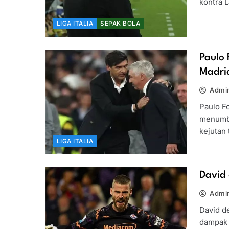
kontra 
LIGA ITALIA
SEPAK BOLA
Paulo
Madri
Admin
Paulo F
menumba
kejutan
LIGA ITALIA
David 
Admin
David d
dampak 