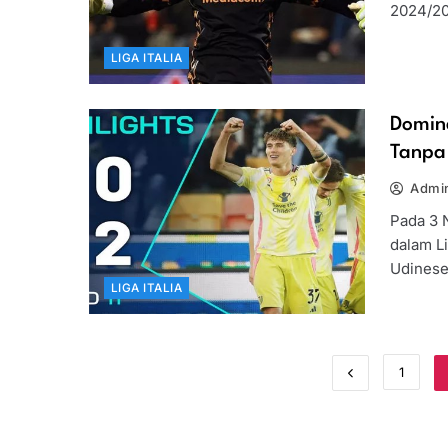
2024/20
LIGA ITALIA
Domin
Tanpa
Admin
Pada 3 
dalam L
Udinese
LIGA ITALIA
1