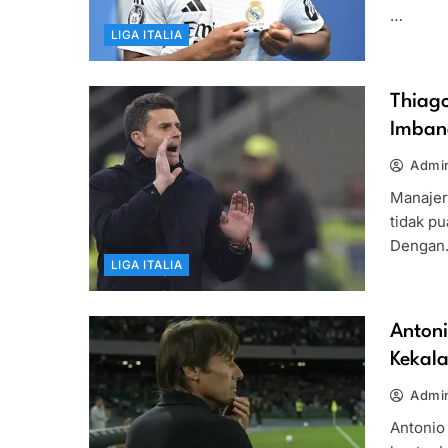
…
LIGA ITALIA
Thiag
Imban
Admin
Manajer
tidak p
Denga
LIGA ITALIA
Antoni
Kekal
Admin
Antonio 