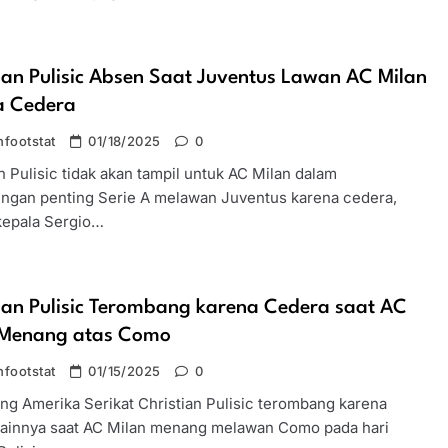
ian Pulisic Absen Saat Juventus Lawan AC Milan
a Cedera
footstat
01/18/2025
0
n Pulisic tidak akan tampil untuk AC Milan dalam
ingan penting Serie A melawan Juventus karena cedera,
 kepala Sergio…
ian Pulisic Terombang karena Cedera saat AC
 Menang atas Como
footstat
01/15/2025
0
ng Amerika Serikat Christian Pulisic terombang karena
lainnya saat AC Milan menang melawan Como pada hari