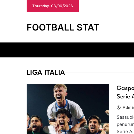
Skip
Thursday, 08/06/2026
to
content
FOOTBALL STAT
LIGA ITALIA
Gaspol
Serie 
Admin
Sassuolo
penurun
Serie A