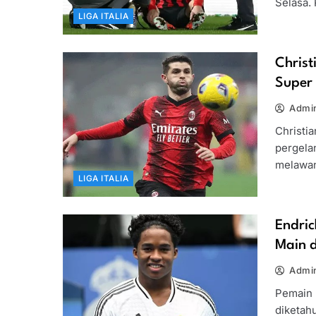
Selasa. 
LIGA ITALIA
Christ
Super
Admin
Christia
pergela
melawan
LIGA ITALIA
Endric
Main d
Admin
Pemain 
diketah