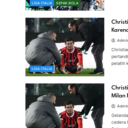
LIGA ITALIA
SEPAK BOLA
Christ
Karen
Admin
Christia
pertand
pelatih
LIGA ITALIA
Christ
Milan
Admin
Gelanda
cedera 