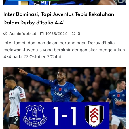
Inter Dominasi, Tapi Juventus Tepis Kekalahan
Dalam Derby d’Italia 4-4!
Adminfootstat
10/28/2024
0
Inter tampil dominan dalam pertandingan Derby d’Italia
melawan Juventus yang berakhir dengan skor mengejutkan
4-4 pada 27 Oktober 2024 di…