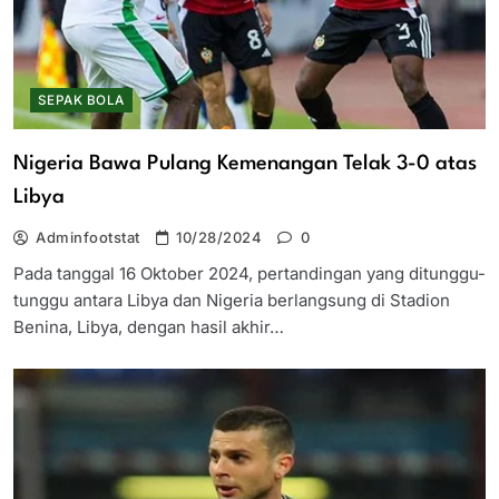
SEPAK BOLA
Nigeria Bawa Pulang Kemenangan Telak 3-0 atas
Libya​
Adminfootstat
10/28/2024
0
Pada tanggal 16 Oktober 2024, pertandingan yang ditunggu-
tunggu antara Libya dan Nigeria berlangsung di Stadion
Benina, Libya, dengan hasil akhir…