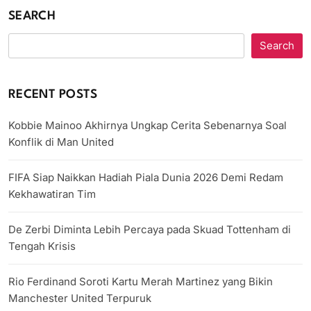
SEARCH
Search
RECENT POSTS
Kobbie Mainoo Akhirnya Ungkap Cerita Sebenarnya Soal
Konflik di Man United
FIFA Siap Naikkan Hadiah Piala Dunia 2026 Demi Redam
Kekhawatiran Tim
De Zerbi Diminta Lebih Percaya pada Skuad Tottenham di
Tengah Krisis
Rio Ferdinand Soroti Kartu Merah Martinez yang Bikin
Manchester United Terpuruk