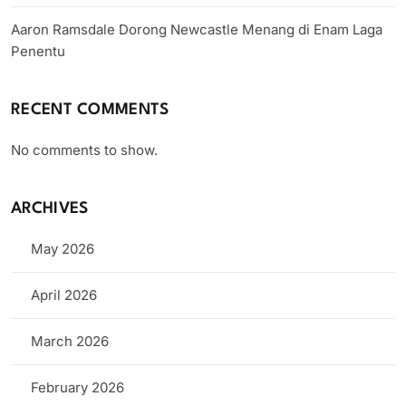
Aaron Ramsdale Dorong Newcastle Menang di Enam Laga
Penentu
RECENT COMMENTS
No comments to show.
ARCHIVES
May 2026
April 2026
March 2026
February 2026