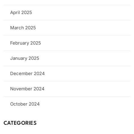
April 2025
March 2025
February 2025
January 2025
December 2024
November 2024
October 2024
CATEGORIES