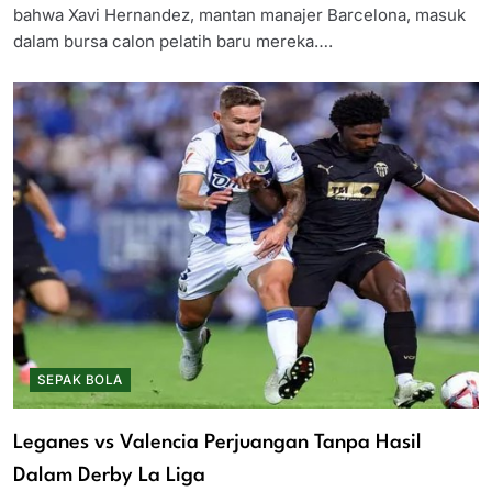
bahwa Xavi Hernandez, mantan manajer Barcelona, masuk
dalam bursa calon pelatih baru mereka….
SEPAK BOLA
Leganes vs Valencia Perjuangan Tanpa Hasil
Dalam Derby La Liga