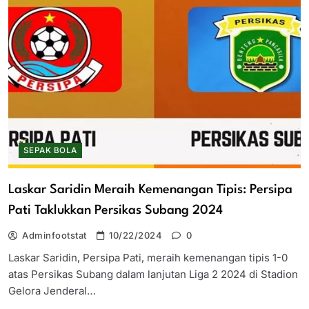
SEPAK BOLA
Laskar Saridin Meraih Kemenangan Tipis: Persipa
Pati Taklukkan Persikas Subang 2024
Adminfootstat
10/22/2024
0
Laskar Saridin, Persipa Pati, meraih kemenangan tipis 1-0
atas Persikas Subang dalam lanjutan Liga 2 2024 di Stadion
Gelora Jenderal…