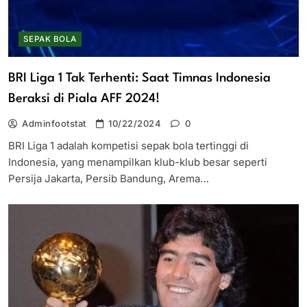
SEPAK BOLA
BRI Liga 1 Tak Terhenti: Saat Timnas Indonesia
Beraksi di Piala AFF 2024!
Adminfootstat
10/22/2024
0
BRI Liga 1 adalah kompetisi sepak bola tertinggi di
Indonesia, yang menampilkan klub-klub besar seperti
Persija Jakarta, Persib Bandung, Arema…