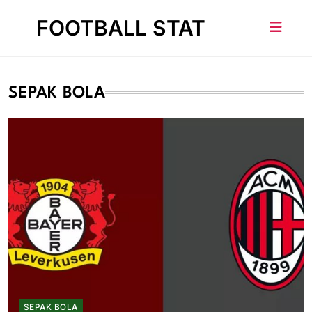
Skip
FOOTBALL STAT
to
content
SEPAK BOLA
SEPAK BOLA