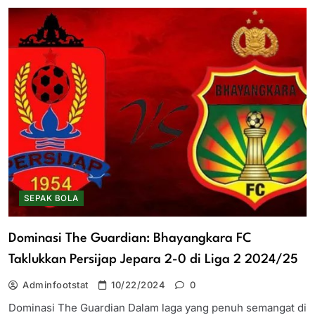
SEPAK BOLA
Dominasi The Guardian: Bhayangkara FC
Taklukkan Persijap Jepara 2-0 di Liga 2 2024/25
Adminfootstat
10/22/2024
0
Dominasi The Guardian Dalam laga yang penuh semangat di