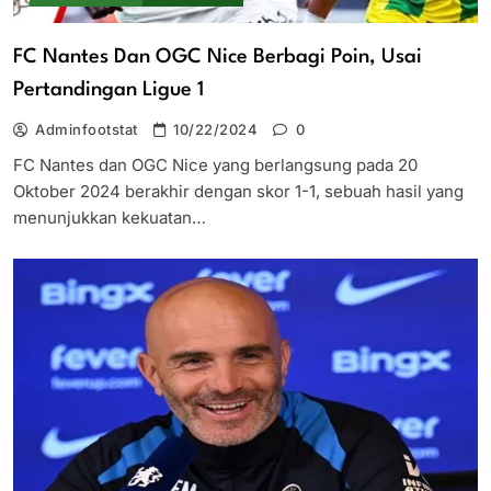
FC Nantes Dan OGC Nice Berbagi Poin, Usai
Pertandingan Ligue 1
Adminfootstat
10/22/2024
0
FC Nantes dan OGC Nice yang berlangsung pada 20
Oktober 2024 berakhir dengan skor 1-1, sebuah hasil yang
menunjukkan kekuatan…