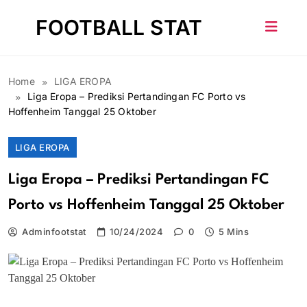
Skip
FOOTBALL STAT
to
content
Home
LIGA EROPA
Liga Eropa – Prediksi Pertandingan FC Porto vs
Hoffenheim Tanggal 25 Oktober
LIGA EROPA
Liga Eropa – Prediksi Pertandingan FC
Porto vs Hoffenheim Tanggal 25 Oktober
Adminfootstat
10/24/2024
0
5 Mins