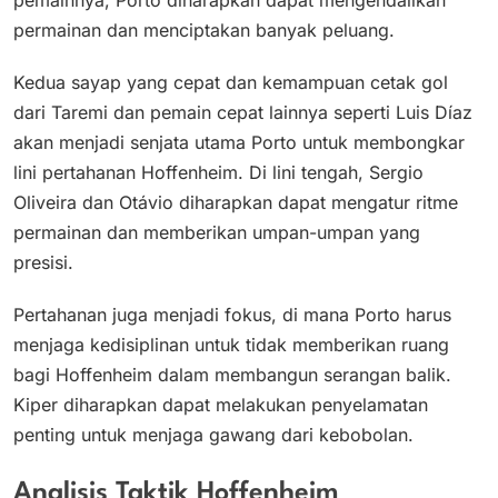
pemainnya, Porto diharapkan dapat mengendalikan
permainan dan menciptakan banyak peluang.
Kedua sayap yang cepat dan kemampuan cetak gol
dari Taremi dan pemain cepat lainnya seperti Luis Díaz
akan menjadi senjata utama Porto untuk membongkar
lini pertahanan Hoffenheim. Di lini tengah, Sergio
Oliveira dan Otávio diharapkan dapat mengatur ritme
permainan dan memberikan umpan-umpan yang
presisi.
Pertahanan juga menjadi fokus, di mana Porto harus
menjaga kedisiplinan untuk tidak memberikan ruang
bagi Hoffenheim dalam membangun serangan balik.
Kiper diharapkan dapat melakukan penyelamatan
penting untuk menjaga gawang dari kebobolan.
Analisis Taktik Hoffenheim