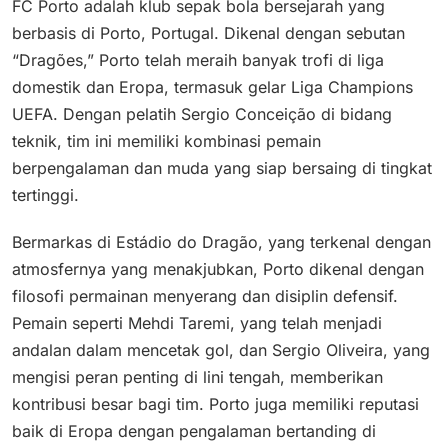
FC Porto adalah klub sepak bola bersejarah yang
berbasis di Porto, Portugal. Dikenal dengan sebutan
“Dragões,” Porto telah meraih banyak trofi di liga
domestik dan Eropa, termasuk gelar Liga Champions
UEFA. Dengan pelatih Sergio Conceição di bidang
teknik, tim ini memiliki kombinasi pemain
berpengalaman dan muda yang siap bersaing di tingkat
tertinggi.
Bermarkas di Estádio do Dragão, yang terkenal dengan
atmosfernya yang menakjubkan, Porto dikenal dengan
filosofi permainan menyerang dan disiplin defensif.
Pemain seperti Mehdi Taremi, yang telah menjadi
andalan dalam mencetak gol, dan Sergio Oliveira, yang
mengisi peran penting di lini tengah, memberikan
kontribusi besar bagi tim. Porto juga memiliki reputasi
baik di Eropa dengan pengalaman bertanding di