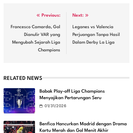
Post
Previous:
Next:
navigation
Francesco Camarda, Gol
Leganes vs Valencia
Dianulir VAR yang
Perjuangan Tanpa Hasil
Mengubah Sejarah Liga
Dalam Derby La Liga
Champions
RELATED NEWS
Babak Play-off Liga Champions
Menyajikan Pertarungan Seru
01/31/2026
Benfica Hancurkan Madrid dengan Drama
Kartu Merah dan Gol Menit Akhir