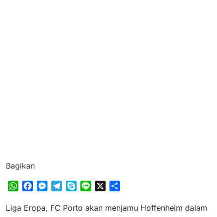
Bagikan
WhatsApp
Facebook
Messenger
Telegram
Skype
Line
X
Share
Liga Eropa, FC Porto akan menjamu Hoffenheim dalam