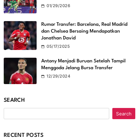
01/29/2026
Rumor Transfer: Barcelona, Real Madrid
dan Chelsea Bersaing Mendapatkan
Jonathan David
05/17/2025
Antony Menjadi Buruan Setelah Tampil
Menggoda Jelang Bursa Transfer
12/29/2024
SEARCH
Search
RECENT POSTS