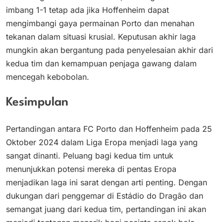
imbang 1-1 tetap ada jika Hoffenheim dapat
mengimbangi gaya permainan Porto dan menahan
tekanan dalam situasi krusial. Keputusan akhir laga
mungkin akan bergantung pada penyelesaian akhir dari
kedua tim dan kemampuan penjaga gawang dalam
mencegah kebobolan.
Kesimpulan
​Pertandingan antara FC Porto dan Hoffenheim pada 25
Oktober 2024 dalam Liga Eropa menjadi laga yang
sangat dinanti.​ Peluang bagi kedua tim untuk
menunjukkan potensi mereka di pentas Eropa
menjadikan laga ini sarat dengan arti penting. Dengan
dukungan dari penggemar di Estádio do Dragão dan
semangat juang dari kedua tim, pertandingan ini akan