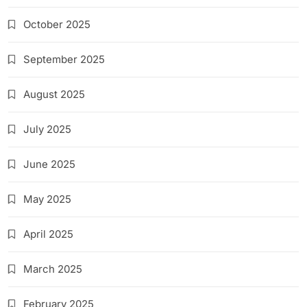
October 2025
September 2025
August 2025
July 2025
June 2025
May 2025
April 2025
March 2025
February 2025