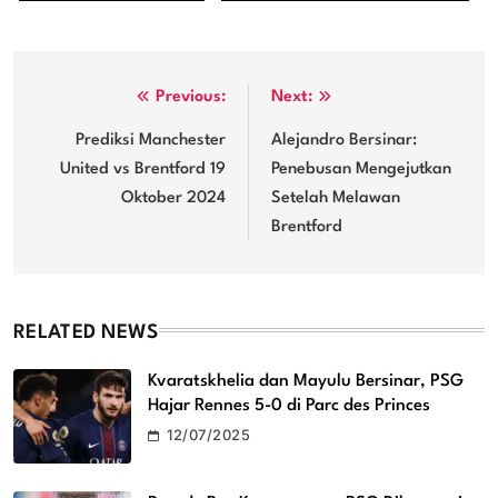
Post
Previous:
Next:
navigation
Prediksi Manchester
Alejandro Bersinar:
United vs Brentford 19
Penebusan Mengejutkan
Oktober 2024
Setelah Melawan
Brentford
RELATED NEWS
Kvaratskhelia dan Mayulu Bersinar, PSG
Hajar Rennes 5-0 di Parc des Princes
12/07/2025