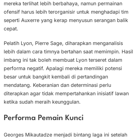
mereka terlihat lebih berbahaya, namun permainan
ofensif harus lebih terorganisir untuk menghadapi tim
seperti Auxerre yang kerap menyusun serangan balik
cepat.
Pelatih Lyon, Pierre Sage, diharapkan menganalisis
lebih dalam cara timnya bertahan saat memimpin. Hasil
imbang ini tak boleh membuat Lyon terseret dalam
performa negatif. Apalagi mereka memiliki potensi
besar untuk bangkit kembali di pertandingan
mendatang. Keberanian dan determinasi perlu
diterapkan agar tidak mempertahankan inisiatif lawan
ketika sudah meraih keunggulan.
Performa Pemain Kunci
Georges Mikautadze menjadi bintang laga ini setelah