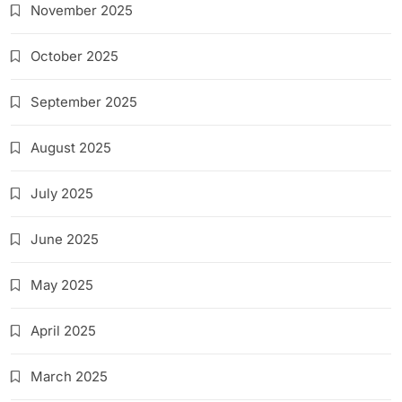
November 2025
October 2025
September 2025
August 2025
July 2025
June 2025
May 2025
April 2025
March 2025