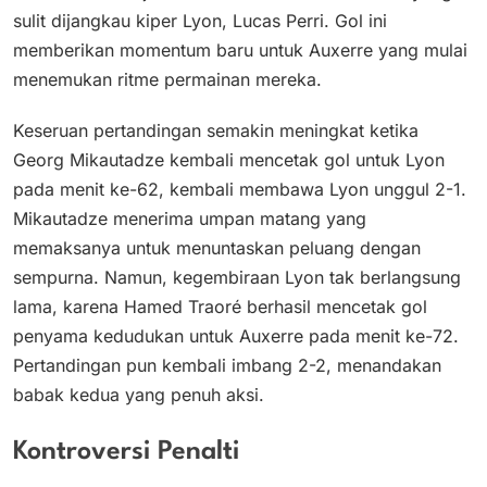
sulit dijangkau kiper Lyon, Lucas Perri. Gol ini
memberikan momentum baru untuk Auxerre yang mulai
menemukan ritme permainan mereka.
Keseruan pertandingan semakin meningkat ketika
Georg Mikautadze kembali mencetak gol untuk Lyon
pada menit ke-62, kembali membawa Lyon unggul 2-1.
Mikautadze menerima umpan matang yang
memaksanya untuk menuntaskan peluang dengan
sempurna. Namun, kegembiraan Lyon tak berlangsung
lama, karena Hamed Traoré berhasil mencetak gol
penyama kedudukan untuk Auxerre pada menit ke-72.
Pertandingan pun kembali imbang 2-2, menandakan
babak kedua yang penuh aksi.
Kontroversi Penalti