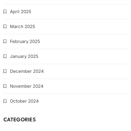
April 2025
March 2025
February 2025
January 2025
December 2024
November 2024
October 2024
CATEGORIES