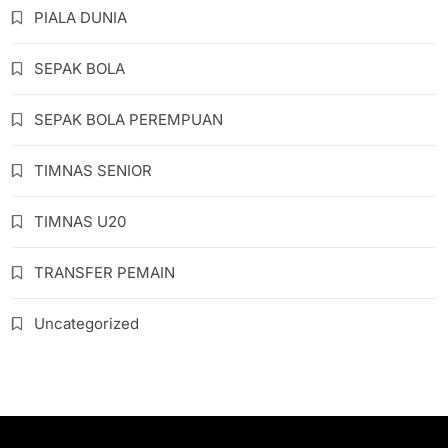
PIALA DUNIA
SEPAK BOLA
SEPAK BOLA PEREMPUAN
TIMNAS SENIOR
TIMNAS U20
TRANSFER PEMAIN
Uncategorized