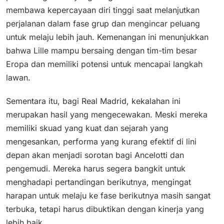
membawa kepercayaan diri tinggi saat melanjutkan
perjalanan dalam fase grup dan mengincar peluang
untuk melaju lebih jauh. Kemenangan ini menunjukkan
bahwa Lille mampu bersaing dengan tim-tim besar
Eropa dan memiliki potensi untuk mencapai langkah
lawan.
Sementara itu, bagi Real Madrid, kekalahan ini
merupakan hasil yang mengecewakan. Meski mereka
memiliki skuad yang kuat dan sejarah yang
mengesankan, performa yang kurang efektif di lini
depan akan menjadi sorotan bagi Ancelotti dan
pengemudi. Mereka harus segera bangkit untuk
menghadapi pertandingan berikutnya, mengingat
harapan untuk melaju ke fase berikutnya masih sangat
terbuka, tetapi harus dibuktikan dengan kinerja yang
lebih baik.