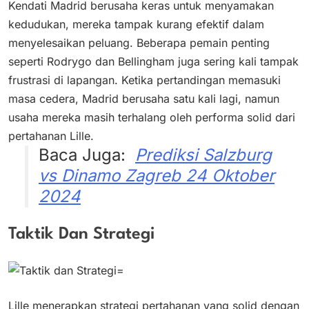
Kendati Madrid berusaha keras untuk menyamakan
kedudukan, mereka tampak kurang efektif dalam
menyelesaikan peluang. Beberapa pemain penting
seperti Rodrygo dan Bellingham juga sering kali tampak
frustrasi di lapangan. Ketika pertandingan memasuki
masa cedera, Madrid berusaha satu kali lagi, namun
usaha mereka masih terhalang oleh performa solid dari
pertahanan Lille.
Baca Juga:
Prediksi Salzburg
vs Dinamo Zagreb 24 Oktober
2024
Taktik Dan Strategi
Lille menerapkan strategi pertahanan yang solid dengan