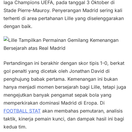
laga Champions UEFA, pada tanggal 3 Oktober di
Stade Pierre-Mauroy. Penyerangan Madrid sering kali
terhenti di area pertahanan Lille yang diselenggarakan
dengan baik.
Pertandingan ini berakhir dengan skor tipis 1-0, berkat
gol penalti yang dicetak oleh Jonathan David di
penghujung babak pertama. Kemenangan ini bukan
hanya menjadi momen bersejarah bagi Lille, tetapi juga
mengejutkan banyak pengamat sepak bola yang
memperkirakan dominasi Madrid di Eropa. Di
FOOTBALL STAT
akan membahas pemutaran, analisis
taktik, kinerja pemain kunci, dan dampak hasil ini bagi
kedua tim.