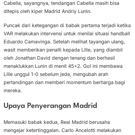
Cabella, sayangnya, tendangan Cabella masih bisa
ditepis oleh kiper Madrid Andriy Lunin.
Puncak dari ketegangan di babak pertama terjadi ketika
VAR melakukan intervensi untuk menilai situasi handball
Eduardo Camavinga. Setelah melihat tayangan ulang,
wasit memberikan penalti kepada Lille, yang diambil
oleh Jonathan David dengan tenang dan berhasil
menaklukkan Lunin di menit 45+2. Gol ini membawa
Lille unggul 1-0 sebelum jeda, mengubah arah
pertandingan dan memberi momentum berharga bagi
mereka.
Upaya Penyerangan Madrid
Memasuki babak kedua, Real Madrid berusaha
mengejar ketertinggalan. Carlo Ancelotti melakukan