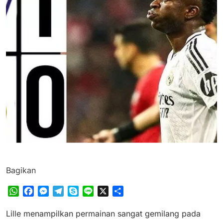
Bagikan
WhatsApp
Facebook
Messenger
Telegram
Skype
Line
X
Share
Lille menampilkan permainan sangat gemilang pada