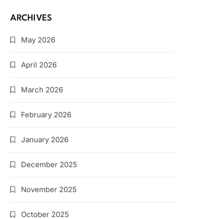
ARCHIVES
May 2026
April 2026
March 2026
February 2026
January 2026
December 2025
November 2025
October 2025