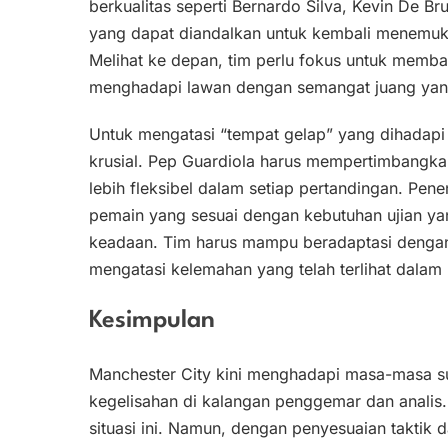
berkualitas seperti Bernardo Silva, Kevin De Br
yang dapat diandalkan untuk kembali menemuka
Melihat ke depan, tim perlu fokus untuk memb
menghadapi lawan dengan semangat juang yang
Untuk mengatasi “tempat gelap” yang dihadapi 
krusial. Pep Guardiola harus mempertimbangka
lebih fleksibel dalam setiap pertandingan. Pen
pemain yang sesuai dengan kebutuhan ujian ya
keadaan. Tim harus mampu beradaptasi denga
mengatasi kelemahan yang telah terlihat dalam 
Kesimpulan
Manchester City kini menghadapi masa-masa su
kegelisahan di kalangan penggemar dan analis
situasi ini. Namun, dengan penyesuaian taktik 