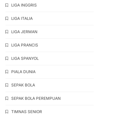
LIGA INGGRIS
LIGA ITALIA
LIGA JERMAN
LIGA PRANCIS
LIGA SPANYOL
PIALA DUNIA
SEPAK BOLA
SEPAK BOLA PEREMPUAN
TIMNAS SENIOR