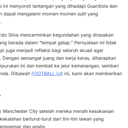
tuasi ini menyoroti tantangan yang dihadapi Guardiola dan
pun dapat mengalami momen-momen sulit yang
.
rdo Silva mencerminkan kegundahan yang dirasakan
g berada dalam “tempat gelap.” Pernyataan ini tidak
i juga menjadi refleksi bagi seluruh skuad agar
 Dengan semangat juang dan kerja keras, diharapkan
erpurukan ini dan kembali ke jalur kemenangan, sembari
landa. Dibawah
FOOTBALL UA
ini, kami akan memberikan
y
k Manchester City setelah mereka meraih kesuksesan
ekalahan berturut-turut dari tim-tim lawan yang
penggemar dan analis: