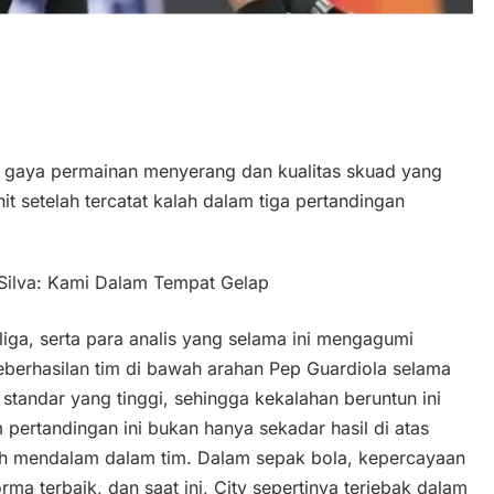
an gaya permainan menyerang dan kualitas skuad yang
t setelah tercatat kalah dalam tiga pertandingan
ga, serta para analis yang selama ini mengagumi
eberhasilan tim di bawah arahan Pep Guardiola selama
standar yang tinggi, sehingga kekalahan beruntun ini
ertandingan ini bukan hanya sekadar hasil di atas
ah mendalam dalam tim. Dalam sepak bola, kepercayaan
ma terbaik, dan saat ini, City sepertinya terjebak dalam