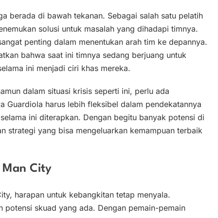
ga berada di bawah tekanan. Sebagai salah satu pelatih
menemukan solusi untuk masalah yang dihadapi timnya.
sangat penting dalam menentukan arah tim ke depannya.
kan bahwa saat ini timnya sedang berjuang untuk
lama ini menjadi ciri khas mereka.
amun dalam situasi krisis seperti ini, perlu ada
 Guardiola harus lebih fleksibel dalam pendekatannya
selama ini diterapkan. Dengan begitu banyak potensi di
an strategi yang bisa mengeluarkan kemampuan terbaik
 Man City
ity, harapan untuk kebangkitan tetap menyala.
an potensi skuad yang ada. Dengan pemain-pemain