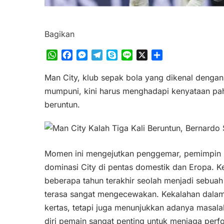
Bagikan
WhatsApp
Facebook
Messenger
Telegram
Skype
Line
X
Share
​Man City, klub sepak bola yang dikenal deng
mumpuni, kini harus menghadapi kenyataan pahi
beruntun.​
Momen ini mengejutkan penggemar, pemimpin li
dominasi City di pentas domestik dan Eropa. K
beberapa tahun terakhir seolah menjadi sebuah 
terasa sangat mengecewakan. Kekalahan dalam p
kertas, tetapi juga menunjukkan adanya masal
diri pemain sangat penting untuk menjaga perfor