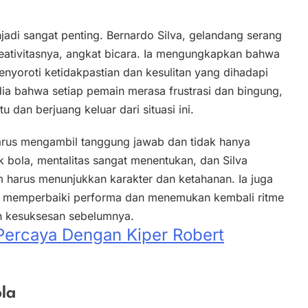
enjadi sangat penting. Bernardo Silva, gelandang serang
ativitasnya, angkat bicara. ​Ia mengungkapkan bahwa
enyoroti ketidakpastian dan kesulitan yang dihadapi
ia bahwa setiap pemain merasa frustrasi dan bingung,
 dan berjuang keluar dari situasi ini.
us mengambil tanggung jawab dan tidak hanya
 bola, mentalitas sangat menentukan, dan Silva
im harus menunjukkan karakter dan ketahanan. Ia juga
a memperbaiki performa dan menemukan kembali ritme
 kesuksesan sebelumnya.
Percaya Dengan Kiper Robert
la