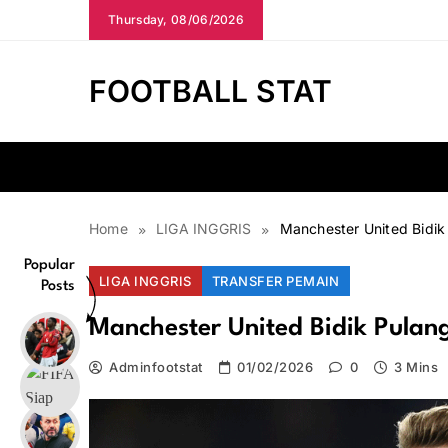
Skip
Thursday, 08/06/2026
to
content
FOOTBALL STAT
Home
LIGA INGGRIS
Manchester United Bidi
Popular
LIGA INGGRIS
TRANSFER PEMAIN
Posts
Manchester United Bidik Pulan
Adminfootstat
01/02/2026
0
3 Mins