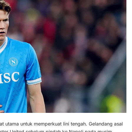
t utama untuk memperkuat lini tengah. Gelandang asal
ster United sebelum pindah ke Napoli pada musim