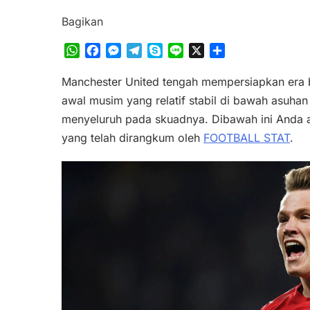
Bagikan
WhatsApp
Facebook
Messenger
Telegram
Skype
Line
X
Share
Manchester United tengah mempersiapkan era b
awal musim yang relatif stabil di bawah asuh
menyeluruh pada skuadnya. Dibawah ini Anda a
yang telah dirangkum oleh
FOOTBALL STAT
.