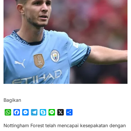
Bagikan
WhatsApp
Facebook
Messenger
Telegram
Skype
Line
X
Share
Nottingham Forest telah mencapai kesepakatan dengan