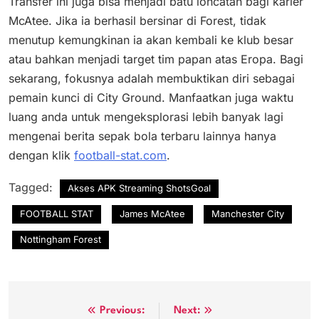
Transfer ini juga bisa menjadi batu loncatan bagi karier
McAtee. Jika ia berhasil bersinar di Forest, tidak
menutup kemungkinan ia akan kembali ke klub besar
atau bahkan menjadi target tim papan atas Eropa. Bagi
sekarang, fokusnya adalah membuktikan diri sebagai
pemain kunci di City Ground. Manfaatkan juga waktu
luang anda untuk mengeksplorasi lebih banyak lagi
mengenai berita sepak bola terbaru lainnya hanya
dengan klik
football-stat.com
.
Tagged:
Akses APK Streaming ShotsGoal
FOOTBALL STAT
James McAtee
Manchester City
Nottingham Forest
Post
Previous:
Next: