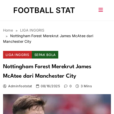
Skip
FOOTBALL STAT
to
content
Home
LIGA INGGRIS
Nottingham Forest Merekrut James McAtee dari
Manchester City
LIGA INGGRIS
SEPAK BOLA
Nottingham Forest Merekrut James
McAtee dari Manchester City
Adminfootstat
08/16/2025
0
3 Mins