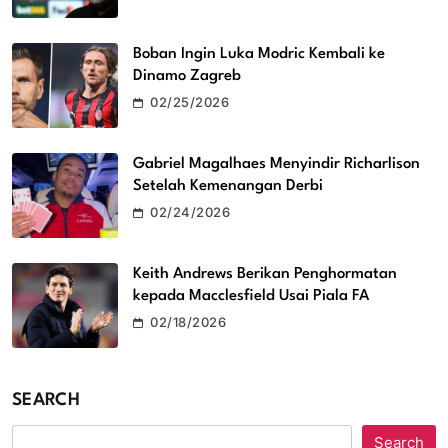
Boban Ingin Luka Modric Kembali ke
Dinamo Zagreb
02/25/2026
Gabriel Magalhaes Menyindir Richarlison
Setelah Kemenangan Derbi
02/24/2026
Keith Andrews Berikan Penghormatan
kepada Macclesfield Usai Piala FA
02/18/2026
SEARCH
Search