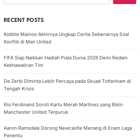
RECENT POSTS
Kobbie Mainoo Akhirnya Ungkap Cerita Sebenarnya Soal
Konflik di Man United
FIFA Siap Naikkan Hadiah Piala Dunia 2026 Demi Redam
Kekhawatiran Tim
De Zerbi Diminta Lebih Percaya pada Skuad Tottenham di
Tengah Krisis
Rio Ferdinand Soroti Kartu Merah Martinez yang Bikin
Manchester United Terpuruk
Aaron Ramsdale Dorong Newcastle Menang di Enam Laga
Penentu