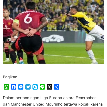
Bagikan
WhatsApp
Facebook
Messenger
Telegram
Skype
Line
X
Share
Dalam pertandingan Liga Europa antara Fenerbahce
dan Manchester United Mourinho tertawa kocak karena