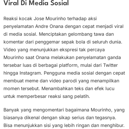
Viral Di Media Sosial
Reaksi kocak Jose Mourinho terhadap aksi
penyelamatan Andre Onana dengan cepat menjadi viral
di media sosial. Menciptakan gelombang tawa dan
komentar dari penggemar sepak bola di seluruh dunia.
Video yang menunjukkan ekspresi tak percaya
Mourinho saat Onana melakukan penyelamatan ganda
tersebar luas di berbagai platform, mulai dari Twitter
hingga Instagram. Pengguna media sosial dengan cepat
membuat meme dan video parodi yang menampilkan
momen tersebut. Menambahkan teks dan efek lucu
untuk memperbesar reaksi sang pelatih.
Banyak yang mengomentari bagaimana Mourinho, yang
biasanya dikenal dengan sikap serius dan tegasnya.
Bisa menunjukkan sisi yang lebih ringan dan menghibur.