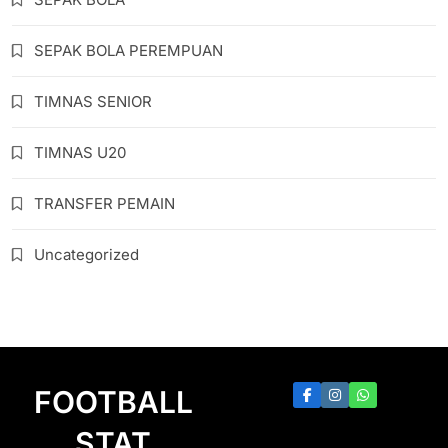
SEPAK BOLA PEREMPUAN
TIMNAS SENIOR
TIMNAS U20
TRANSFER PEMAIN
Uncategorized
FOOTBALL
STAT