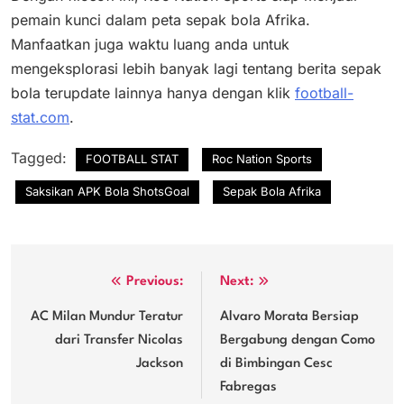
pemain kunci dalam peta sepak bola Afrika.
Manfaatkan juga waktu luang anda untuk
mengeksplorasi lebih banyak lagi tentang berita sepak
bola terupdate lainnya hanya dengan klik
football-
stat.com
.
Tagged:
FOOTBALL STAT
Roc Nation Sports
Saksikan APK Bola ShotsGoal
Sepak Bola Afrika
Post
Previous:
Next:
navigation
AC Milan Mundur Teratur
Alvaro Morata Bersiap
dari Transfer Nicolas
Bergabung dengan Como
Jackson
di Bimbingan Cesc
Fabregas