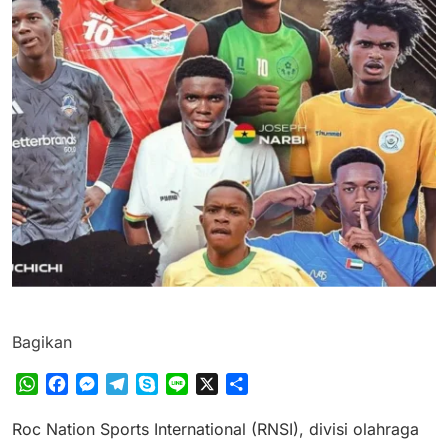
Bagikan
WhatsApp
Facebook
Messenger
Telegram
Skype
Line
X
Share
Roc Nation Sports International (RNSI), divisi olahraga