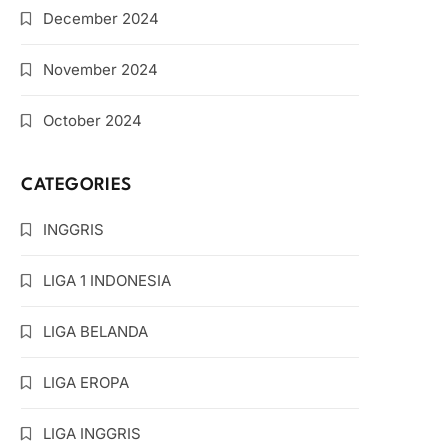
December 2024
November 2024
October 2024
CATEGORIES
INGGRIS
LIGA 1 INDONESIA
LIGA BELANDA
LIGA EROPA
LIGA INGGRIS