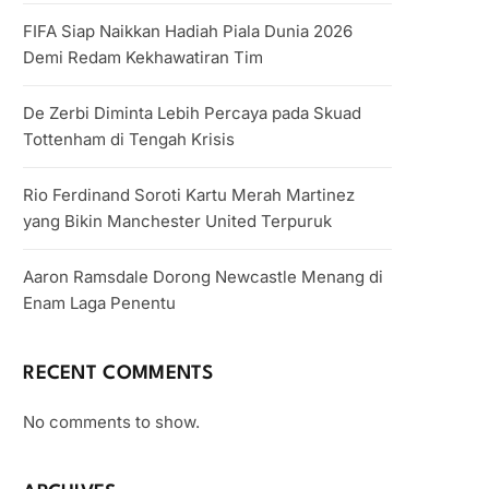
FIFA Siap Naikkan Hadiah Piala Dunia 2026
Demi Redam Kekhawatiran Tim
De Zerbi Diminta Lebih Percaya pada Skuad
Tottenham di Tengah Krisis
Rio Ferdinand Soroti Kartu Merah Martinez
yang Bikin Manchester United Terpuruk
Aaron Ramsdale Dorong Newcastle Menang di
Enam Laga Penentu
RECENT COMMENTS
No comments to show.