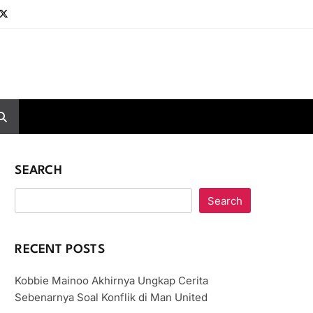
SEARCH
Search
RECENT POSTS
Kobbie Mainoo Akhirnya Ungkap Cerita
Sebenarnya Soal Konflik di Man United