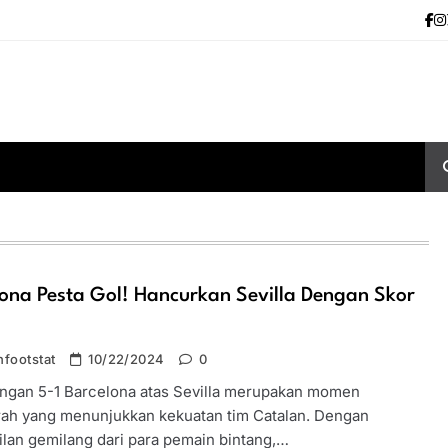
ona Pesta Gol! Hancurkan Sevilla Dengan Skor
footstat
10/22/2024
0
gan 5-1 Barcelona atas Sevilla merupakan momen
rah yang menunjukkan kekuatan tim Catalan. Dengan
lan gemilang dari para pemain bintang,…