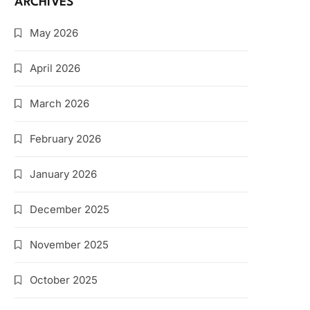
ARCHIVES
May 2026
April 2026
March 2026
February 2026
January 2026
December 2025
November 2025
October 2025