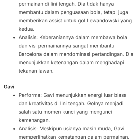
permainan di lini tengah. Dia tidak hanya
membantu dalam penguasaan bola, tetapi juga
memberikan assist untuk gol Lewandowski yang
kedua.
Analisis: Keberaniannya dalam membawa bola
dan visi permainannya sangat membantu
Barcelona dalam mendominasi pertandingan. Dia
menunjukkan ketenangan dalam menghadapi
tekanan lawan.
Gavi
Performa: Gavi menunjukkan energi luar biasa
dan kreativitas di lini tengah. Golnya menjadi
salah satu momen kunci yang mengunci
kemenangan.
Analisis: Meskipun usianya masih muda, Gavi
memperlihatkan kematangan dalam permainan,