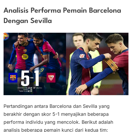
Analisis Performa Pemain Barcelona
Dengan Sevilla
Pertandingan antara Barcelona dan Sevilla yang
berakhir dengan skor 5-1 menyajikan beberapa
performa individu yang mencolok. Berikut adalah
analisis beberapa pemain kunci dari kedua tim: