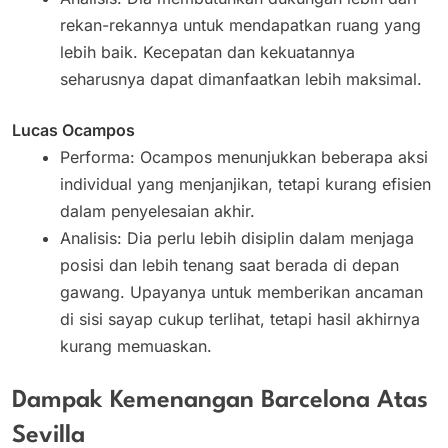
rekan-rekannya untuk mendapatkan ruang yang
lebih baik. Kecepatan dan kekuatannya
seharusnya dapat dimanfaatkan lebih maksimal.
Lucas Ocampos
Performa: Ocampos menunjukkan beberapa aksi
individual yang menjanjikan, tetapi kurang efisien
dalam penyelesaian akhir.
Analisis: Dia perlu lebih disiplin dalam menjaga
posisi dan lebih tenang saat berada di depan
gawang. Upayanya untuk memberikan ancaman
di sisi sayap cukup terlihat, tetapi hasil akhirnya
kurang memuaskan.
Dampak Kemenangan Barcelona Atas
Sevilla