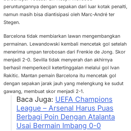
peruntungannya dengan sepakan dari luar kotak penalti,
namun masih bisa diantisipasi oleh Marc-André ter
Stegen.
Barcelona tidak membiarkan lawan mengembangkan
permainan. Lewandowski kembali mencetak gol setelah
menerima umpan terobosan dari Frenkie de Jong. Skor
menjadi 2-0. Sevilla tidak menyerah dan akhirnya
berhasil memperkecil ketertinggalan melalui gol Ivan
Rakitic. Mantan pemain Barcelona itu mencetak gol
dengan sepakan jarak jauh yang melengkung ke sudut
gawang, membuat skor menjadi 2-1.
Baca Juga:
UEFA Champions
League – Arsenal Harus Puas
Berbagi Poin Dengan Atalanta
Usai Bermain Imbang 0-0