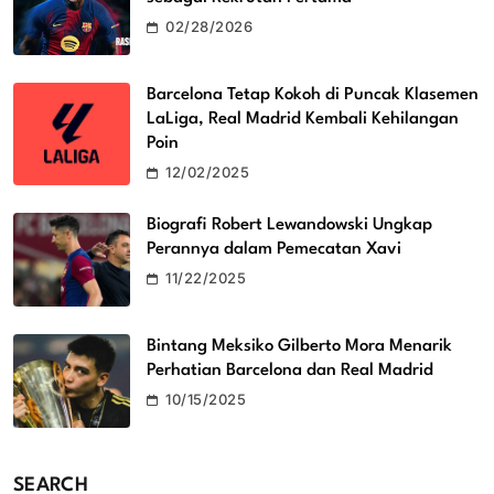
02/28/2026
Barcelona Tetap Kokoh di Puncak Klasemen
LaLiga, Real Madrid Kembali Kehilangan
Poin
12/02/2025
Biografi Robert Lewandowski Ungkap
Perannya dalam Pemecatan Xavi
11/22/2025
Bintang Meksiko Gilberto Mora Menarik
Perhatian Barcelona dan Real Madrid
10/15/2025
SEARCH