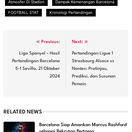
Atmosfer Di Stadion
Dampak Kemenangan Barcelona
FOOTBALL STAT
Kronologi Pertandingan
Post
Previous:
Next:
navigation
Liga Spanyol – Hasil
Pertandingan Ligue 1
Pertandingan Barcelona
Strasbourg Alsace vs
5-1 Sevilla, 21 Oktober
Nantes: Pratinjau,
2024
Prediksi, dan Susunan
Pemain
RELATED NEWS
Barcelona Siap Amankan Marcus Rashford
sebagai Rekrutan Pertama