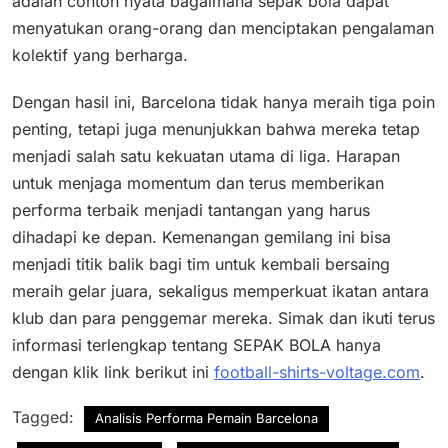
adalah contoh nyata bagaimana sepak bola dapat
menyatukan orang-orang dan menciptakan pengalaman
kolektif yang berharga.
Dengan hasil ini, Barcelona tidak hanya meraih tiga poin
penting, tetapi juga menunjukkan bahwa mereka tetap
menjadi salah satu kekuatan utama di liga. Harapan
untuk menjaga momentum dan terus memberikan
performa terbaik menjadi tantangan yang harus
dihadapi ke depan. Kemenangan gemilang ini bisa
menjadi titik balik bagi tim untuk kembali bersaing
meraih gelar juara, sekaligus memperkuat ikatan antara
klub dan para penggemar mereka. Simak dan ikuti terus
informasi terlengkap tentang SEPAK BOLA hanya
dengan klik link berikut ini
football-shirts-voltage.com
.
Tagged:
Analisis Performa Pemain Barcelona