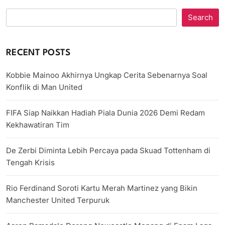
Search
RECENT POSTS
Kobbie Mainoo Akhirnya Ungkap Cerita Sebenarnya Soal
Konflik di Man United
FIFA Siap Naikkan Hadiah Piala Dunia 2026 Demi Redam
Kekhawatiran Tim
De Zerbi Diminta Lebih Percaya pada Skuad Tottenham di
Tengah Krisis
Rio Ferdinand Soroti Kartu Merah Martinez yang Bikin
Manchester United Terpuruk