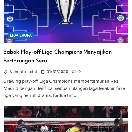
LIGA EROPA
Babak Play-off Liga Champions Menyajikan
Pertarungan Seru
Adminfootstat
01/31/2026
0
Drawing play-off Liga Champions mempertemukan Real
Madrid dengan Benfica, sebuah ulangan laga terakhir fase
liga yang penuh drama. Kedua tim…