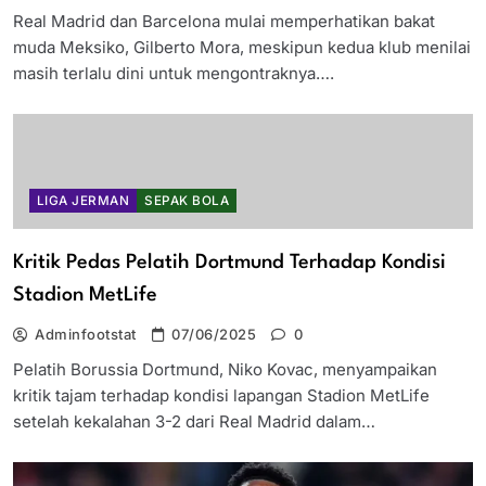
Real Madrid dan Barcelona mulai memperhatikan bakat
muda Meksiko, Gilberto Mora, meskipun kedua klub menilai
masih terlalu dini untuk mengontraknya….
LIGA JERMAN
SEPAK BOLA
Kritik Pedas Pelatih Dortmund Terhadap Kondisi
Stadion MetLife
Adminfootstat
07/06/2025
0
Pelatih Borussia Dortmund, Niko Kovac, menyampaikan
kritik tajam terhadap kondisi lapangan Stadion MetLife
setelah kekalahan 3-2 dari Real Madrid dalam…