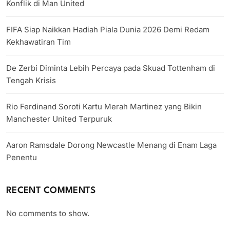
Konflik di Man United
FIFA Siap Naikkan Hadiah Piala Dunia 2026 Demi Redam
Kekhawatiran Tim
De Zerbi Diminta Lebih Percaya pada Skuad Tottenham di
Tengah Krisis
Rio Ferdinand Soroti Kartu Merah Martinez yang Bikin
Manchester United Terpuruk
Aaron Ramsdale Dorong Newcastle Menang di Enam Laga
Penentu
RECENT COMMENTS
No comments to show.