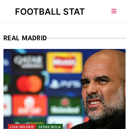
Skip
FOOTBALL STAT
to
content
REAL MADRID
LIGA INGGRIS
SEPAK BOLA