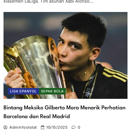
klasemen LaLiga. Tim asuhan Xabi Alonso…
LIGA SPANYOL
SEPAK BOLA
Bintang Meksiko Gilberto Mora Menarik Perhatian
Barcelona dan Real Madrid
Adminfootstat
10/15/2025
0