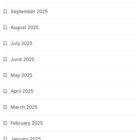
September 2025
August 2025
July 2025
June 2025
May 2025
April 2025
March 2025
February 2025
January 2025