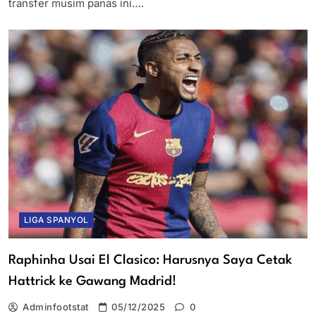
transfer musim panas ini….
LIGA SPANYOL
Raphinha Usai El Clasico: Harusnya Saya Cetak
Hattrick ke Gawang Madrid!
Adminfootstat
05/12/2025
0