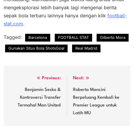
mengeksplorasi lebih banyak lagi mengenai berita
sepak bola terbaru lainnya hanya dengan klik
football-
stat.com
.
Tagged:
Barcelona
FOOTBALL STAT
Gilberto Mora
Gunakan Situs Bola ShotsGoal
Real Madrid
Post
Previous:
Next:
navigation
Benjamin Sesko &
Roberto Mancini
Kontroversi Transfer
Berpeluang Kembali ke
Termahal Man United
Premier League untuk
Latih MU