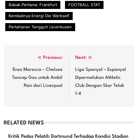
Babak Pertama: Frankfurt
FOOTBALL STAT
Kembalinya Energi Die Werkself
Pertahanan Tangguh Leverkusen
Post
Previous:
Next:
navigation
Enzo Maresca – Chelsea
Liga Spanyol – Espanyol
Tancap Gas untuk Ambil
Dipermalukan Athletic
Poin dari Liverpool
Club Dengan Skor Telak
1-4
RELATED NEWS
Kritik Pedas Pelatih Dortmund Terhadap Kondisi Stadion